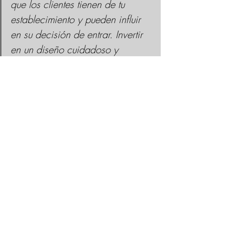
que los clientes tienen de tu 
establecimiento y pueden influir 
en su decisión de entrar. Invertir 
en un diseño cuidadoso y 
atractivo puede marcar la 
diferencia en la percepción de tu 
negocio y en su capacidad para 
atraer y retener a clientes.
#diseñointeriorestrategico
#interiorismocorporativo
#retail