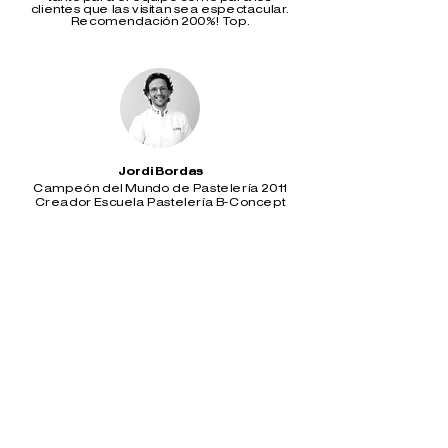
clientes que las visitan sea espectacular.
Recomendación 200%! Top.
Jordi Bordas
Campeón del Mundo de Pastelería 2011
Creador Escuela Pastelería B-Concept
Elvira ha sabido muy bien captar nuestras
necesidades y estilo para transmitirlo a
través de su creatividad con una selección
de materiales muy elegantes, prácticos y
resistentes, todo esto con una dirección de
obra impecable y a tiempo. Super felices
de disfrutar de este nuevo espacio y sin
duda repetiremos la experiencia en
próximas obras!