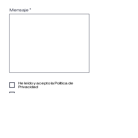
Mensaje
He leído y acepto la Política de
Privacidad
Suscribirme a Guardianews
Soy
*
Particular
Diseñador / Profesional
Prensa