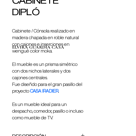
CABINETE
DIPLÓ
Cabinete / Cónsola realizado en 
madera chapada en roble natural 
con cajones e inserciones en 
ELVIRA GUARDIA CASA
wengué color moka. 
El mueble es un prisma simétrico 
con dos nichos laterales y dos 
cajones centrales.
Fue diseñdo para el gran pasillo del 
proyecto 
CASA IRADIER
. 
Es un mueble ideal para un 
despacho, comedor, pasillo o incluso 
como mueble de TV. 