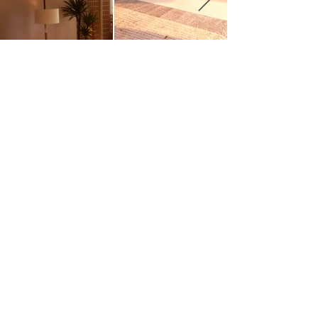
CRÉDITOS
Arquitectura y diseño
Elvira Guardia
Project Management
Eduard
Mayans
Carpintería y ebanistería
Josep Ma
Pons
Instalaciones
Ivan Ortiz